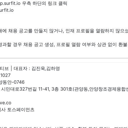
help.surfit.io 우측 하단의 링크 클릭
fit.io
이내에 채용 공고를 만들지 않거나, 인재 프로필을 열람하지 않으
 경과할 경우 채용 공고 생성, 프로필 열람 여부와 상관 없이 환
렉티브
|
대표자 :
김진욱,김하영
01027
양동안-0746
시민대로327번길 11-41, 3층 301호(관양동,안양창조경제융합
ive.co
식회사 토스페이먼츠